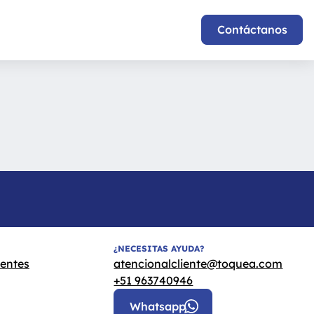
Contáctanos
¿NECESITAS AYUDA?
uentes
atencionalcliente@toquea.com
+51 963740946
Whatsapp